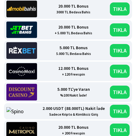
20.000 TL Bonus
TIKLA
3000 TL Bedava Bahis
20.000 TL Bonus
TIKLA
+ 5.000 TL Bedava Bahis
5.000 TL Bonus
TIKLA
5.000 TL Bedava Bahis
12.000 TL Bonus
TIKLA
+ 120 Freespin
5.000 TL'ye Varan
TIKLA
%100 Nakit İade!
2.000 USDT (88.000TL) Nakit İade
TIKLA
Sadece Kripto & Kimliksiz Giriş
20.000 TL Bonus
TIKLA
+ 200 Freespin