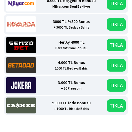
8.000 TL Hoşgeldin Bonusu
TIKLA
Milyar.com Seni Bekliyor
3000 TL %300 Bonus
TIKLA
+ 3000 TL Bedava Bahis
Her Ay 4000 TL
TIKLA
Para Yatırma Bonusu
4.000 TL Bonus
TIKLA
1000 TL Bedava Bahis
3.000 TL Bonus
TIKLA
+ 50 Freespin
5.000 TL İade Bonusu
TIKLA
+ 1000 TL Risksiz Bahis