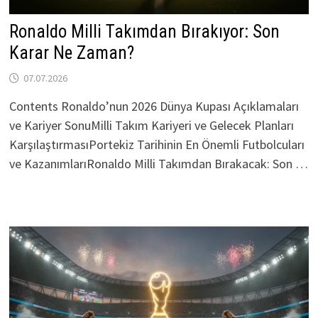
Ronaldo Milli Takımdan Bırakıyor: Son
Karar Ne Zaman?
07.07.2026
Contents Ronaldo’nun 2026 Dünya Kupası Açıklamaları
ve Kariyer SonuMilli Takım Kariyeri ve Gelecek Planları
KarşılaştırmasıPortekiz Tarihinin En Önemli Futbolcuları
ve KazanımlarıRonaldo Milli Takımdan Bırakacak: Son …