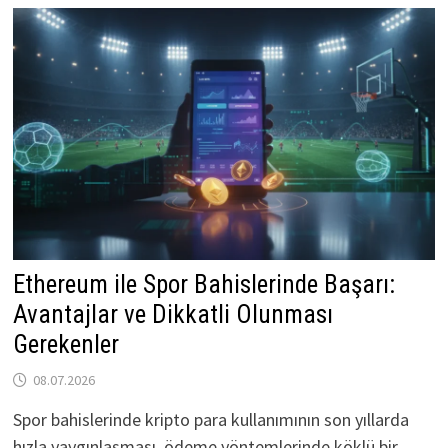
Ethereum ile Spor Bahislerinde Başarı:
Avantajlar ve Dikkatli Olunması
Gerekenler
08.07.2026
Spor bahislerinde kripto para kullanımının son yıllarda
hızla yaygınlaşması, ödeme yöntemlerinde köklü bir