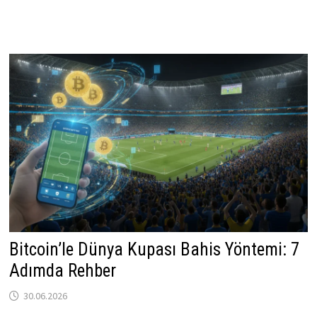
Bitcoin’le Dünya Kupası Bahis Yöntemi: 7
Adımda Rehber
30.06.2026