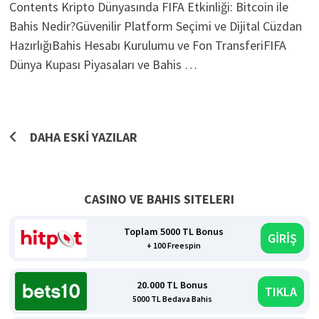
Contents Kripto Dünyasında FIFA Etkinliği: Bitcoin ile
Bahis Nedir?Güvenilir Platform Seçimi ve Dijital Cüzdan
HazırlığıBahis Hesabı Kurulumu ve Fon TransferiFIFA
Dünya Kupası Piyasaları ve Bahis …
Yazı
DAHA ESKI YAZILAR
gezinmesi
CASINO VE BAHIS SITELERI
Toplam 5000 TL Bonus
GİRİŞ
+ 100 Freespin
20.000 TL Bonus
TIKLA
5000 TL Bedava Bahis