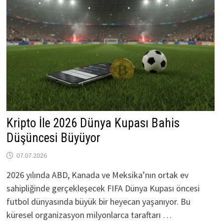
Kripto İle 2026 Dünya Kupası Bahis
Düşüncesi Büyüyor
07.07.2026
2026 yılında ABD, Kanada ve Meksika’nın ortak ev
sahipliğinde gerçekleşecek FIFA Dünya Kupası öncesi
futbol dünyasında büyük bir heyecan yaşanıyor. Bu
küresel organizasyon milyonlarca taraftarı …