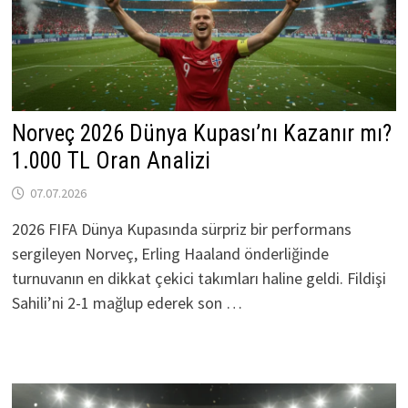
Norveç 2026 Dünya Kupası’nı Kazanır mı?
1.000 TL Oran Analizi
07.07.2026
2026 FIFA Dünya Kupasında sürpriz bir performans
sergileyen Norveç, Erling Haaland önderliğinde
turnuvanın en dikkat çekici takımları haline geldi. Fildişi
Sahili’ni 2-1 mağlup ederek son …