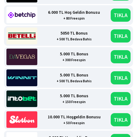
6.000 TL Hoş Geldin Bonusu
TIKLA
+ 80 Freespin
5050 TL Bonus
TIKLA
+ 500 TL Bedava Bahis
5.000 TL Bonus
TIKLA
+ 300 Freespin
5.000 TL Bonus
TIKLA
+ 500 TL Bedava Bahis
5.000 TL Bonus
TIKLA
+ 150 Freespin
10.000 TL Hoşgeldin Bonusu
TIKLA
+ 50 Freespin