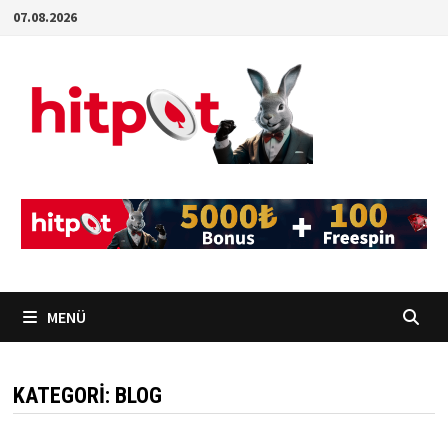
İçeriğe
07.08.2026
geç
MENÜ
KATEGORI:
BLOG