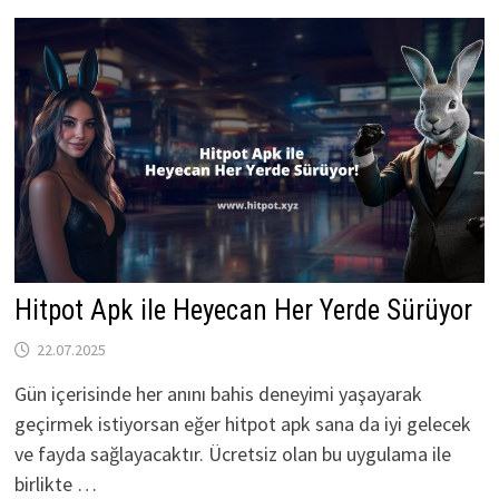
Hitpot Apk ile Heyecan Her Yerde Sürüyor
22.07.2025
Gün içerisinde her anını bahis deneyimi yaşayarak
geçirmek istiyorsan eğer hitpot apk sana da iyi gelecek
ve fayda sağlayacaktır. Ücretsiz olan bu uygulama ile
birlikte …