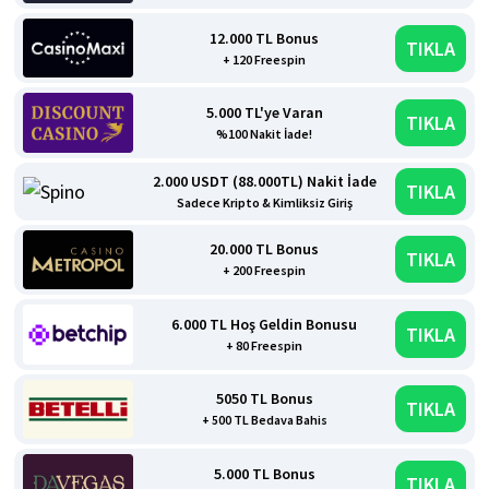
12.000 TL Bonus
TIKLA
+ 120 Freespin
5.000 TL'ye Varan
TIKLA
%100 Nakit İade!
2.000 USDT (88.000TL) Nakit İade
TIKLA
Sadece Kripto & Kimliksiz Giriş
20.000 TL Bonus
TIKLA
+ 200 Freespin
6.000 TL Hoş Geldin Bonusu
TIKLA
+ 80 Freespin
5050 TL Bonus
TIKLA
+ 500 TL Bedava Bahis
5.000 TL Bonus
TIKLA