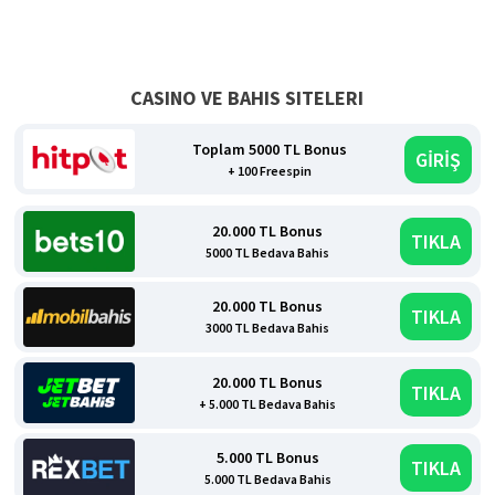
CASINO VE BAHIS SITELERI
Toplam 5000 TL Bonus
GİRİŞ
+ 100 Freespin
20.000 TL Bonus
TIKLA
5000 TL Bedava Bahis
20.000 TL Bonus
TIKLA
3000 TL Bedava Bahis
20.000 TL Bonus
TIKLA
+ 5.000 TL Bedava Bahis
5.000 TL Bonus
TIKLA
5.000 TL Bedava Bahis