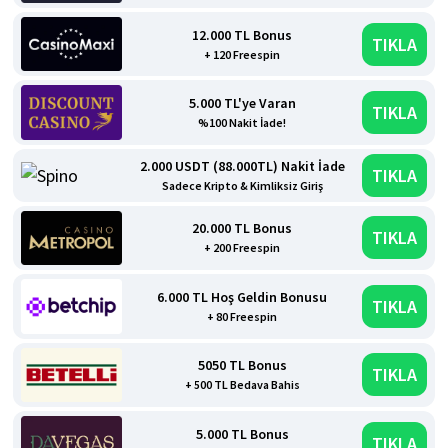
12.000 TL Bonus
TIKLA
+ 120 Freespin
5.000 TL'ye Varan
TIKLA
%100 Nakit İade!
2.000 USDT (88.000TL) Nakit İade
TIKLA
Sadece Kripto & Kimliksiz Giriş
20.000 TL Bonus
TIKLA
+ 200 Freespin
6.000 TL Hoş Geldin Bonusu
TIKLA
+ 80 Freespin
5050 TL Bonus
TIKLA
+ 500 TL Bedava Bahis
5.000 TL Bonus
TIKLA